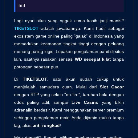
Ini!
Lagi nyari situs yang nggak cuma kasih janji manis?
TIKETSLOT
adalah jawabannya. Kami hadir sebagai
ekosistem game online paling "galak" di Indonesia yang
memadukan keamanan tingkat tinggi dengan peluang
menang paling logis. Lupakan pengalaman pahit di situs
lain, saatnya rasakan sensasi
WD secepat kilat
tanpa
potongan sepeser pun.
Di
TIKETSLOT
, satu akun sudah cukup untuk
menjelajahi samudera cuan. Mulai dari
Slot Gacor
dengan RTP yang selalu "on-fire", taruhan bola dengan
odds paling adil, sampai
Live Casino
yang bikin
adrenalin berdesir. Kami menggunakan server premium
sehingga pengalaman main Anda dijamin mulus tanpa
lag, alias
anti-rungkad
!
Mau deposit? Santai, pilihan pembayarannya bejibun.