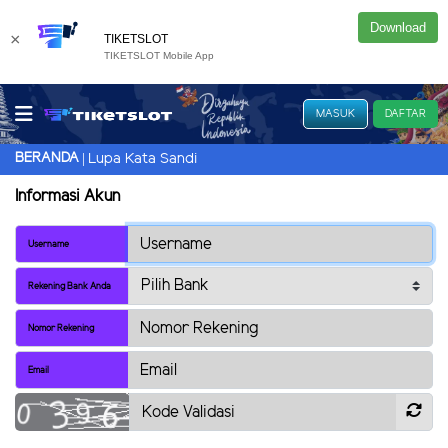
Download
×
TIKETSLOT
TIKETSLOT Mobile App
MASUK
DAFTAR
BERANDA
Lupa Kata Sandi
Informasi Akun
Username
Rekening Bank Anda
Nomor Rekening
Email