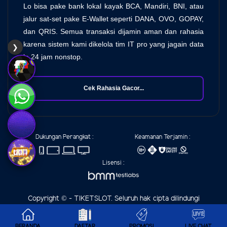
Lo bisa pake bank lokal kayak BCA, Mandiri, BNI, atau
jalur sat-set pake E-Wallet seperti DANA, OVO, GOPAY,
dan QRIS. Semua transaksi dijamin aman dan rahasia
karena sistem kami dikelola tim IT pro yang jagain data
❯
lo 24 jam nonstop.
Cek Rahasia Gacor...
Dukungan Perangkat :
Keamanan Terjamin :
Lisensi :
Copyright © - TIKETSLOT. Seluruh hak cipta dilindungi
BERANDA
DAFTAR
PROMOSI
LIVE CHAT