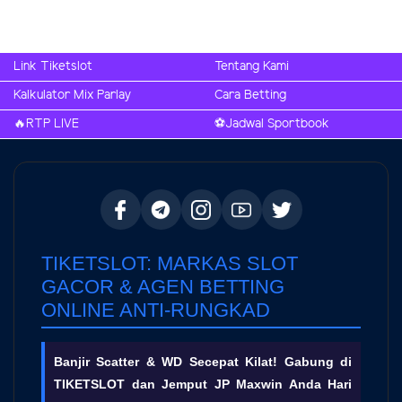
Link Tiketslot
Tentang Kami
Kalkulator Mix Parlay
Cara Betting
🔥RTP LIVE
⚽️Jadwal Sportbook
TIKETSLOT: MARKAS SLOT
GACOR & AGEN BETTING
ONLINE ANTI-RUNGKAD
Banjir Scatter & WD Secepat Kilat! Gabung di
TIKETSLOT dan Jemput JP Maxwin Anda Hari