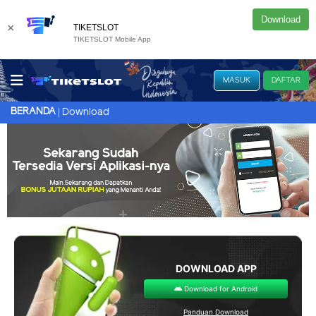
Download
×
TIKETSLOT
TIKETSLOT Mobile App
MASUK
DAFTAR
BERANDA
Download
DOWNLOAD APP
Download for Android
Panduan Download